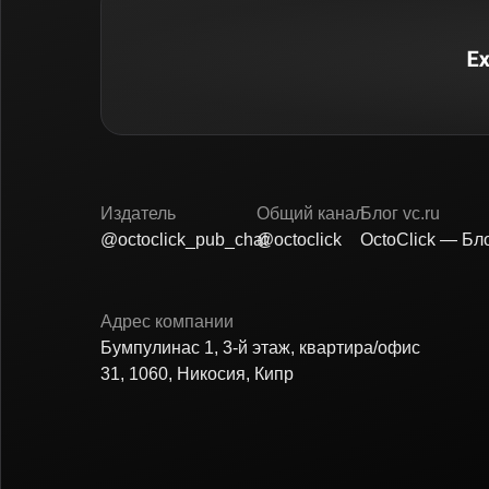
Издатель
Общий канал
Блог vc.ru
@octoclick_pub_chat
@octoclick
OctoClick — Бло
Адрес компании
Бумпулинас 1, 3-й этаж, квартира/офис
31, 1060, Никосия, Кипр