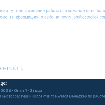
сии тут нет, а желание работать в команде есть, на
юме и информацией о себе на почту job@octoclick.c
ансий ↓
ager
 000 ₽• Опыт 1 - 3 года
 быстрорастущий коллектив требуется менеджер по работ