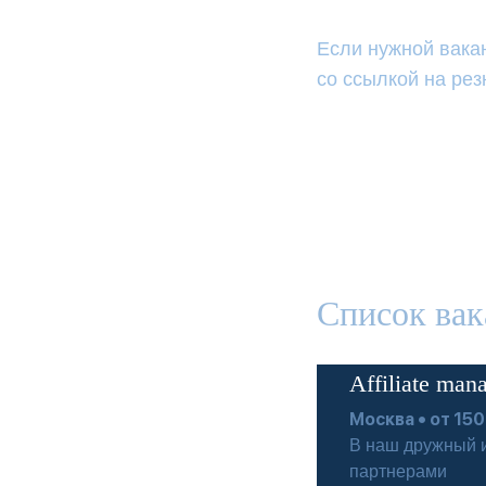
Если нужной вакан
со ссылкой на рез
Список вак
Affiliate man
Москва • от 150
В наш дружный и
партнерами