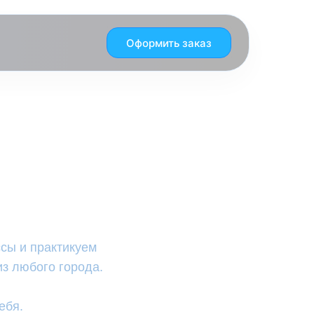
Оформить заказ
и
сы и практикуем
з любого города.
ебя.