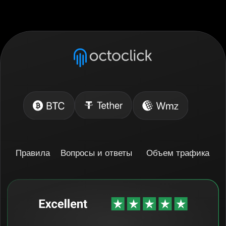
Издатель
@octoclick_pub_chat
Общий канал
@octoclick
Блог vc.ru
OctoClick — Блог vc.ru
Техническая поддержка
support@octoclick.com
Адрес компании
Бумпулинас 1, 3-й этаж, квартира/офис